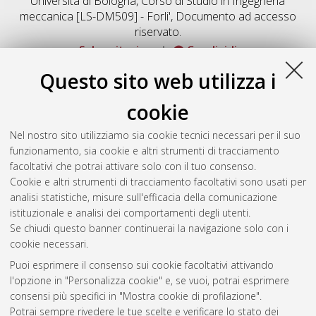
Università di Bologna, Corso di Studio in
Ingegneria
meccanica [LS-DM509] - Forli'
, Documento ad accesso
riservato.
Salva citazione
Condividi
Documenti full-text disponibili:
Questo sito web utilizza i
Documento PDF
cookie
Full-text non accessibile fino al 1 Aprile 2221.
Download (2MB)
|
Contatta l'autore
Nel nostro sito utilizziamo sia cookie tecnici necessari per il suo
funzionamento, sia cookie e altri strumenti di tracciamento
facoltativi che potrai attivare solo con il tuo consenso.
Altri metadati
Cookie e altri strumenti di tracciamento facoltativi sono usati per
analisi statistiche, misure sull'efficacia della comunicazione
Gestione del documento:
istituzionale e analisi dei comportamenti degli utenti.
Se chiudi questo banner continuerai la navigazione solo con i
cookie necessari.
Puoi esprimere il consenso sui cookie facoltativi attivando
Atom
l'opzione in "Personalizza cookie" e, se vuoi, potrai esprimere
Rss 1.0
consensi più specifici in "Mostra cookie di profilazione".
Potrai sempre rivedere le tue scelte e verificare lo stato dei
Rss 2.0