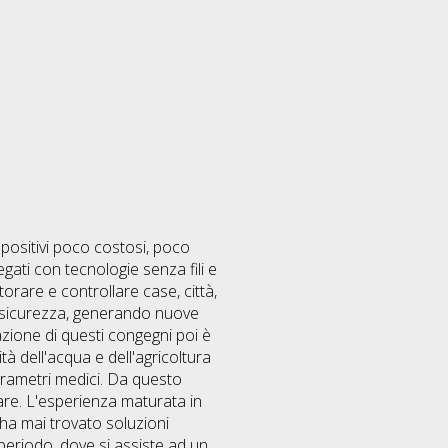
spositivi poco costosi, poco
gati con tecnologie senza fili e
rare e controllare case, città,
a sicurezza, generando nuove
zazione di questi congegni poi è
tà dell'acqua e dell'agricoltura
 parametri medici. Da questo
lare. L'esperienza maturata in
ha mai trovato soluzioni
 periodo, dove si assiste ad un