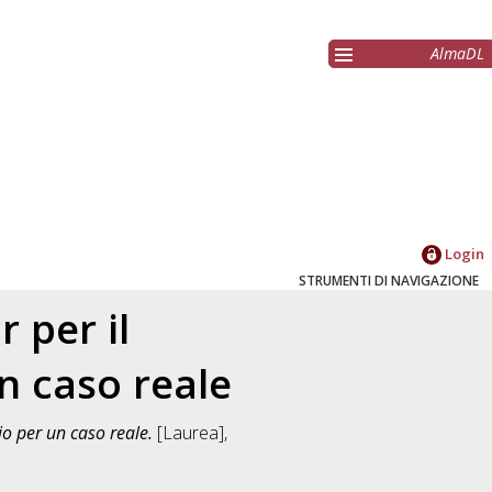
AlmaDL
Login
STRUMENTI DI NAVIGAZIONE
 per il
n caso reale
io per un caso reale.
[Laurea],
]