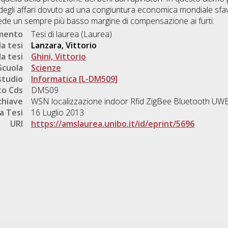
egli affari dovuto ad una congiuntura economica mondiale sfavo
i, vede un sempre più basso margine di compensazione ai furti.
umento
Tesi di laurea (Laurea)
a tesi
Lanzara, Vittorio
a tesi
Ghini, Vittorio
Scuola
Scienze
studio
Informatica [L-DM509]
o Cds
DM509
chiave
WSN localizzazione indoor Rfid ZigBee Bluetooth U
a Tesi
16 Luglio 2013
URI
https://amslaurea.unibo.it/id/eprint/5696