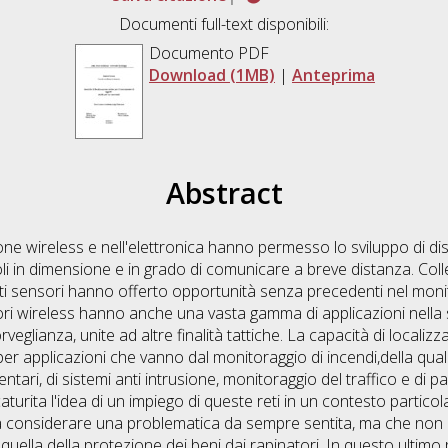
Documenti full-text disponibili:
Documento PDF
Download (1MB)
|
Anteprima
Abstract
one wireless e nell'elettronica hanno permesso lo sviluppo di di
oli in dimensione e in grado di comunicare a breve distanza. Colle
ti sensori hanno offerto opportunità senza precedenti nel monito
nsori wireless hanno anche una vasta gamma di applicazioni nell
eglianza, unite ad altre finalità tattiche. La capacità di localiz
per applicazioni che vanno dal monitoraggio di incendi,della quali
ventari, di sistemi anti intrusione, monitoraggio del traffico e di
aturita l'idea di un impiego di queste reti in un contesto partico
 a considerare una problematica da sempre sentita, ma che non 
 quella della protezione dei beni dai rapinatori. In questo ultimo