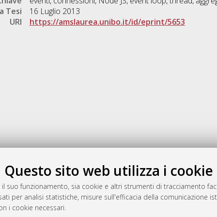
chiave
eventi, connessioni, Node JS, event loop, thread, aggr
a Tesi
16 Luglio 2013
URI
https://amslaurea.unibo.it/id/eprint/5653
Gestione del documento:
Questo sito web utilizza i cookie
 il suo funzionamento, sia cookie e altri strumenti di tracciamento faco
ati per analisi statistiche, misure sull'efficacia della comunicazione is
a
on i cookie necessari.
mplementato e gestito da
AlmaDL