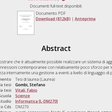
Documenti full-text disponibili:
Documento PDF
Download (812kB)
|
Anteprima
Abstract
mostrare che è attualmente possibile realizzare un sistema di agg
nnessioni contemporanee con relativamente poco sforzo per lo s
izza internamente una gestione a eventi a livello di linguaggio 
umento
Tesi di laurea (Laurea)
a tesi
Gombi, Stefano
a tesi
Vitali, Fabio
Scuola
Scienze
studio
Informatica [L-DM270]
o Cds
DM270