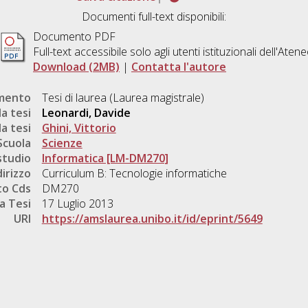
Documenti full-text disponibili:
Documento PDF
Full-text accessibile solo agli utenti istituzionali dell'Aten
Download (2MB)
|
Contatta l'autore
umento
Tesi di laurea (Laurea magistrale)
a tesi
Leonardi, Davide
a tesi
Ghini, Vittorio
Scuola
Scienze
studio
Informatica [LM-DM270]
dirizzo
Curriculum B: Tecnologie informatiche
o Cds
DM270
a Tesi
17 Luglio 2013
URI
https://amslaurea.unibo.it/id/eprint/5649