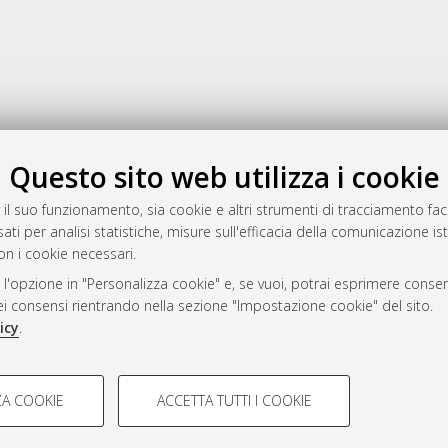
Gestione del documento:
Questo sito web utilizza i cookie
 il suo funzionamento, sia cookie e altri strumenti di tracciamento faco
ati per analisi statistiche, misure sull'efficacia della comunicazione is
a
on i cookie necessari.
mplementato e gestito da
AlmaDL
 l'opzione in "Personalizza cookie" e, se vuoi, potrai esprimere consens
ni Cookie
dei consensi rientrando nella sezione "Impostazione cookie" del sito.
 sulla privacy
icy
.
d’uso del sito
COOKIE TECNICI - NECES
A COOKIE
ACCETTA TUTTI I COOKIE
lla navigazione degli utenti, creare
Si tratta di cookie tecnici utilizzati
i Bologna, 2007-2026.
eting.
salvare le preferenze di navigazion