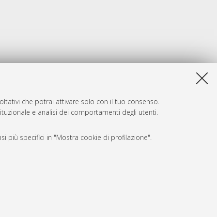
ltativi che potrai attivare solo con il tuo consenso.
tituzionale e analisi dei comportamenti degli utenti.
i più specifici in "Mostra cookie di profilazione".
SARI
, a titolo esemplificativo, per il corretto funzionamento del sito,
e, per il bilanciamento del carico, ottimizzare le prestazioni