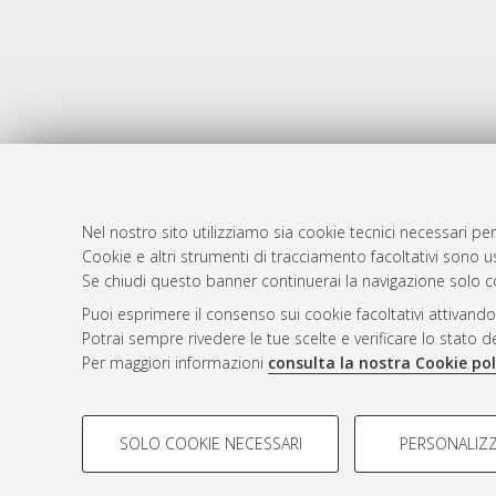
Nel nostro sito utilizziamo sia cookie tecnici necessari per
Cookie e altri strumenti di tracciamento facoltativi sono us
AMS Laure
Atom
Se chiudi questo banner continuerai la navigazione solo c
Servizio i
Rss 1.0
Puoi esprimere il consenso sui cookie facoltativi attivando
Impostazio
Potrai sempre rivedere le tue scelte e verificare lo stato 
Rss 2.0
Informativa
Per maggiori informazioni
consulta la nostra Cookie pol
Condizioni 
COOKIE DI PROFILAZIONE - FACOLTATIVI
SOLO COOKIE NECESSARI
PERSONALIZZ
Si tratta di cookie utilizzati per analizzare le caratteristiche de
© ALMA MATER STUDIORUM - Università d
profili in base al loro comportamento sul sito, per analisi di mark