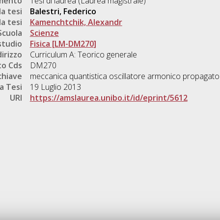
umento
Tesi di laurea (Laurea magistrale)
a tesi
Balestri, Federico
a tesi
Kamenchtchik, Alexandr
Scuola
Scienze
studio
Fisica [LM-DM270]
dirizzo
Curriculum A: Teorico generale
o Cds
DM270
chiave
meccanica quantistica oscillatore armonico propagator
a Tesi
19 Luglio 2013
URI
https://amslaurea.unibo.it/id/eprint/5612