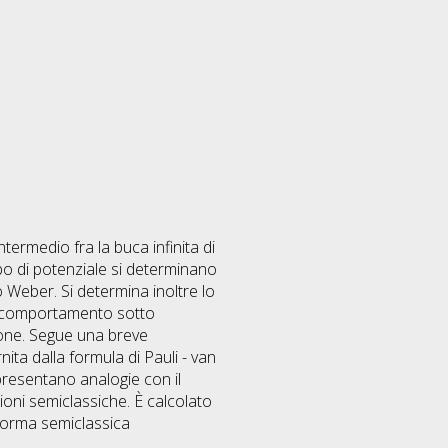
ntermedio fra la buca infinita di
ipo di potenziale si determinano
 o Weber. Si determina inoltre lo
il comportamento sotto
ione. Segue una breve
ita dalla formula di Pauli - van
 presentano analogie con il
zioni semiclassiche. È calcolato
 forma semiclassica