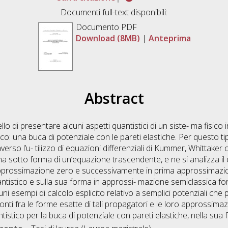
Documenti full-text disponibili:
Documento PDF
Download (8MB)
|
Anteprima
Abstract
lo di presentare alcuni aspetti quantistici di un siste- ma fisico i
ico: una buca di potenziale con le pareti elastiche. Per questo t
averso l’u- tilizzo di equazioni differenziali di Kummer, Whittaker
ema sotto forma di un’equazione trascendente, e ne si analizza 
n approssimazione zero e successivamente in prima approssimaz
tistico e sulla sua forma in approssi- mazione semiclassica forn
uni esempi di calcolo esplicito relativo a semplici potenziali che
ronti fra le forme esatte di tali propagatori e le loro approssima
tistico per la buca di potenziale con pareti elastiche, nella sua