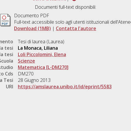
Documenti full-text disponibili:
Documento PDF
Full-text accessibile solo agli utenti istituzionali dell'Aten
Download (1MB)
|
Contatta l'autore
umento
Tesi di laurea (Laurea)
a tesi
La Monaca, Liliana
a tesi
Loli Piccolomini, Elena
Scuola
Scienze
studio
Matematica [L-DM270]
o Cds
DM270
a Tesi
28 Giugno 2013
URI
https://amslaurea.unibo.it/id/eprint/5583