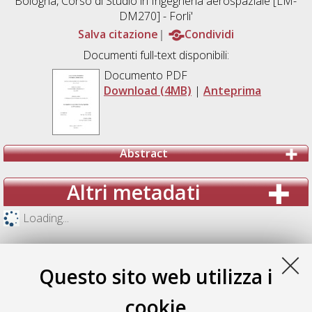
Bologna, Corso di Studio in
Ingegneria aerospaziale [LM-
DM270] - Forli'
Salva citazione
Condividi
Documenti full-text disponibili:
Documento PDF
Download (4MB)
|
Anteprima
Abstract
Altri metadati
Loading...
Questo sito web utilizza i
cookie