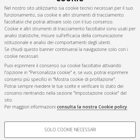
Nel nostro sito utilizziamo sia cookie tecnici necessari per il suo
funzionamento, sia cookie e altri strumenti di tracciamento
facoltativi che potrai attivare solo con il tuo consenso.
Cookie e altri strumenti di tracciamento facoltativi sono usati per
analisi statistiche, misure sull'efficacia della comunicazione
Gestione del documento:
istituzionale e analisi dei comportamenti degli utenti.
Se chiudi questo banner continuerai la navigazione solo con i
cookie necessari.
Puoi esprimere il consenso sui cookie facoltativi attivando
Atom
l'opzione in "Personalizza cookie" e, se vuoi, potrai esprimere
Rss 1.0
consensi più specifici in "Mostra cookie di profilazione".
Potrai sempre rivedere le tue scelte e verificare lo stato dei
Rss 2.0
consensi rientrando nella sezione "Impostazione cookie" del
sito.
Per maggiori informazioni
consulta la nostra Cookie policy
.
AMS Laurea
Servizio implementato e gestito da
AlmaDL
Impostazioni Cookie
COOKIE DI PROFILAZIONE -
SOLO COOKIE NECESSARI
Informativa sulla privacy
FACOLTATIVI
Condizioni d’uso del sito