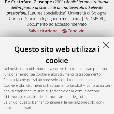
De Cristofaro, Giuseppe
(2009)
Analisi termo-strutturale
dell'impianto di scarico di un motoveicolo ad elevate
prestazioni.
[Laurea specialistica], Università di Bologna,
Corso di Studio in
Ingegneria meccanica [LS-DM509]
,
Documento ad accesso riservato.
Salva citazione
Condividi
Documenti full-text disponibili:
Documento PDF
Questo sito web utilizza i
Full-text non accessibile
Download (16MB)
|
Contatta l'autore
cookie
Abstract
Nel nostro sito utilizziamo sia cookie tecnici necessari per il suo
funzionamento, sia cookie e altri strumenti di tracciamento
facoltativi che potrai attivare solo con il tuo consenso.
Altri metadati
Cookie e altri strumenti di tracciamento facoltativi sono usati per
analisi statistiche, misure sull'efficacia della comunicazione
Gestione del documento:
istituzionale e analisi dei comportamenti degli utenti.
Se chiudi questo banner continuerai la navigazione solo con i
cookie necessari.