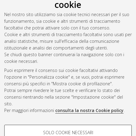
cookie
Nel nostro sito utilizziamo sia cookie tecnici necessari per il suo
funzionamento, sia cookie e altri strumenti di tracciamento
facoltativi che potrai attivare solo con il tuo consenso.
Cookie e altri strumenti di tracciamento facoltativi sono usati per
analisi statistiche, misure sull'efficacia della comunicazione
Gestione del documento:
istituzionale e analisi dei comportamenti degli utenti.
Se chiudi questo banner continuerai la navigazione solo con i
cookie necessari.
Puoi esprimere il consenso sui cookie facoltativi attivando
Atom
l'opzione in "Personalizza cookie" e, se vuoi, potrai esprimere
Rss 1.0
consensi più specifici in "Mostra cookie di profilazione".
Potrai sempre rivedere le tue scelte e verificare lo stato dei
Rss 2.0
consensi rientrando nella sezione "Impostazione cookie" del
sito.
Per maggiori informazioni
consulta la nostra Cookie policy
.
AMS Laurea
Servizio implementato e gestito da
AlmaDL
Impostazioni Cookie
COOKIE DI PROFILAZIONE -
SOLO COOKIE NECESSARI
Informativa sulla privacy
FACOLTATIVI