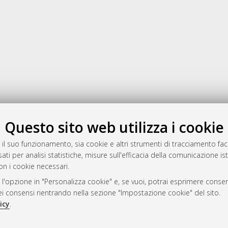
Gestione del documento:
Questo sito web utilizza i cookie
 il suo funzionamento, sia cookie e altri strumenti di tracciamento faco
ati per analisi statistiche, misure sull'efficacia della comunicazione is
a
on i cookie necessari.
mplementato e gestito da
AlmaDL
 l'opzione in "Personalizza cookie" e, se vuoi, potrai esprimere consens
ni Cookie
dei consensi rientrando nella sezione "Impostazione cookie" del sito.
 sulla privacy
icy
.
d’uso del sito