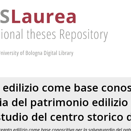
 edilizio come base conosc
a del patrimonio edilizio e
studio del centro storico 
regato edilizio come base conoscitiva per la salvaguardia del patri