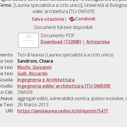
 Fermo.
[Laurea specialistica a ciclo unico], Università di Bologna
edile/ architettura [TU-DM509]
Salva citazione
Condividi
Documenti full-text disponibili:
Documento PDF
Download (132MB)
|
Anteprima
umento
Tesi di laurea (Laurea specialistica a ciclo unico)
a tesi
Sandroni, Chiara
a tesi
Mochi, Giovanni
a tesi
Gulli, Riccardo
Scuola
Ingegneria e Architettura
studio
Ingegneria edile/ architettura [TU-DM509]
o Cds
DM509
chiave
aggregati edilizi, vulnerabilità sismica, ipotesi evolutiv
a Tesi
26 Marzo 2013
URI
https://amslaurea.unibo.it/id/eprint/5471