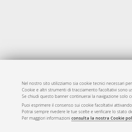
Nel nostro sito utilizziamo sia cookie tecnici necessari per
Cookie e altri strumenti di tracciamento facoltativi sono us
AMS Laure
Atom
Se chiudi questo banner continuerai la navigazione solo c
Servizio i
Rss 1.0
Puoi esprimere il consenso sui cookie facoltativi attivando
Impostazio
Potrai sempre rivedere le tue scelte e verificare lo stato 
Rss 2.0
Informativa
Per maggiori informazioni
consulta la nostra Cookie pol
Condizioni 