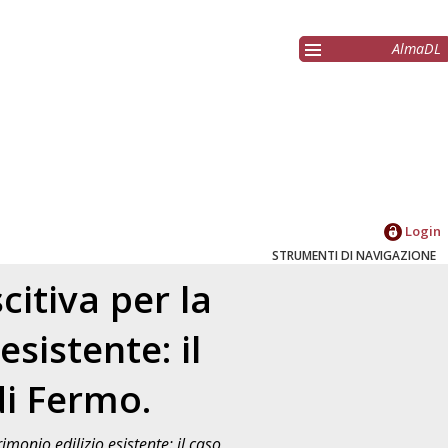
AlmaDL
Login
STRUMENTI DI NAVIGAZIONE
itiva per la
sistente: il
di Fermo.
monio edilizio esistente: il caso