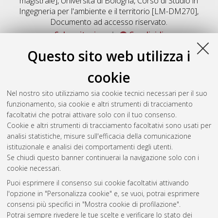
magistrale], Università di Bologna, Corso di Studio in
Ingegneria per l'ambiente e il territorio [LM-DM270]
,
Documento ad accesso riservato.
Salva citazione
Condividi
Documenti full-text disponibili:
Questo sito web utilizza i
Documento PDF
cookie
Full-text non accessibile
Download (676kB)
|
Contatta l'autore
Nel nostro sito utilizziamo sia cookie tecnici necessari per il suo
funzionamento, sia cookie e altri strumenti di tracciamento
facoltativi che potrai attivare solo con il tuo consenso.
Altri metadati
Cookie e altri strumenti di tracciamento facoltativi sono usati per
analisi statistiche, misure sull'efficacia della comunicazione
Gestione del documento:
istituzionale e analisi dei comportamenti degli utenti.
Se chiudi questo banner continuerai la navigazione solo con i
cookie necessari.
Puoi esprimere il consenso sui cookie facoltativi attivando
Atom
l'opzione in "Personalizza cookie" e, se vuoi, potrai esprimere
Rss 1.0
consensi più specifici in "Mostra cookie di profilazione".
Potrai sempre rivedere le tue scelte e verificare lo stato dei
Rss 2.0