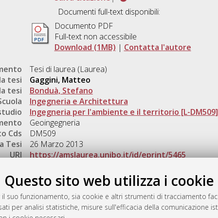
Documenti full-text disponibili:
Documento PDF
Full-text non accessibile
Download (1MB)
|
Contatta l'autore
umento
Tesi di laurea (Laurea)
a tesi
Gaggini, Matteo
a tesi
Bonduà, Stefano
Scuola
Ingegneria e Architettura
studio
Ingegneria per l'ambiente e il territorio [L-DM509]
mento
Geoingegneria
o Cds
DM509
a Tesi
26 Marzo 2013
URI
https://amslaurea.unibo.it/id/eprint/5465
Gestione del documento:
Questo sito web utilizza i cookie
 il suo funzionamento, sia cookie e altri strumenti di tracciamento faco
ati per analisi statistiche, misure sull'efficacia della comunicazione is
a
on i cookie necessari.