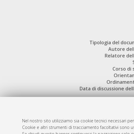
Tipologia del doc
Autore dell
Relatore dell
Corso di 
Orienta
Ordinament
Data di discussione dell
Nel nostro sito utilizziamo sia cookie tecnici necessari per
Cookie e altri strumenti di tracciamento facoltativi sono us
AMS Laure
Atom
Se chiudi questo banner continuerai la navigazione solo c