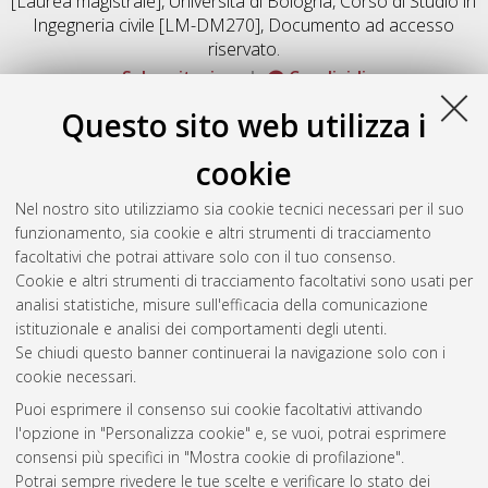
[Laurea magistrale], Università di Bologna, Corso di Studio in
Ingegneria civile [LM-DM270]
, Documento ad accesso
riservato.
Salva citazione
Condividi
Documenti full-text disponibili:
Questo sito web utilizza i
Documento PDF
cookie
Full-text non accessibile
Download (5MB)
|
Contatta l'autore
Nel nostro sito utilizziamo sia cookie tecnici necessari per il suo
funzionamento, sia cookie e altri strumenti di tracciamento
facoltativi che potrai attivare solo con il tuo consenso.
Altri metadati
Cookie e altri strumenti di tracciamento facoltativi sono usati per
analisi statistiche, misure sull'efficacia della comunicazione
Gestione del documento:
istituzionale e analisi dei comportamenti degli utenti.
Se chiudi questo banner continuerai la navigazione solo con i
cookie necessari.
Puoi esprimere il consenso sui cookie facoltativi attivando
Atom
l'opzione in "Personalizza cookie" e, se vuoi, potrai esprimere
Rss 1.0
consensi più specifici in "Mostra cookie di profilazione".
Potrai sempre rivedere le tue scelte e verificare lo stato dei
Rss 2.0