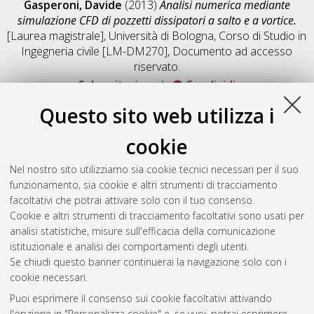
Gasperoni, Davide
(2013)
Analisi numerica mediante
simulazione CFD di pozzetti dissipatori a salto e a vortice.
[Laurea magistrale], Università di Bologna, Corso di Studio in
Ingegneria civile [LM-DM270]
, Documento ad accesso
riservato.
Salva citazione
Condividi
Documenti full-text disponibili:
Questo sito web utilizza i
Documento PDF
cookie
Full-text non accessibile
Download (42MB)
|
Contatta l'autore
Nel nostro sito utilizziamo sia cookie tecnici necessari per il suo
funzionamento, sia cookie e altri strumenti di tracciamento
facoltativi che potrai attivare solo con il tuo consenso.
Altri metadati
Cookie e altri strumenti di tracciamento facoltativi sono usati per
analisi statistiche, misure sull'efficacia della comunicazione
Gestione del documento:
istituzionale e analisi dei comportamenti degli utenti.
Se chiudi questo banner continuerai la navigazione solo con i
cookie necessari.
Puoi esprimere il consenso sui cookie facoltativi attivando
Atom
l'opzione in "Personalizza cookie" e, se vuoi, potrai esprimere