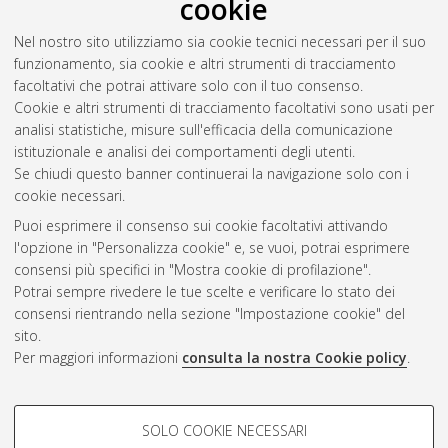
cookie
Nel nostro sito utilizziamo sia cookie tecnici necessari per il suo
funzionamento, sia cookie e altri strumenti di tracciamento
facoltativi che potrai attivare solo con il tuo consenso.
Cookie e altri strumenti di tracciamento facoltativi sono usati per
analisi statistiche, misure sull'efficacia della comunicazione
Gestione del documento:
istituzionale e analisi dei comportamenti degli utenti.
Se chiudi questo banner continuerai la navigazione solo con i
cookie necessari.
Puoi esprimere il consenso sui cookie facoltativi attivando
Atom
l'opzione in "Personalizza cookie" e, se vuoi, potrai esprimere
Rss 1.0
consensi più specifici in "Mostra cookie di profilazione".
Potrai sempre rivedere le tue scelte e verificare lo stato dei
Rss 2.0
consensi rientrando nella sezione "Impostazione cookie" del
sito.
Per maggiori informazioni
consulta la nostra Cookie policy
.
AMS Laurea
Servizio implementato e gestito da
AlmaDL
Impostazioni Cookie
COOKIE DI PROFILAZIONE -
SOLO COOKIE NECESSARI
Informativa sulla privacy
FACOLTATIVI