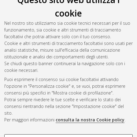
cookie
Nel nostro sito utilizziamo sia cookie tecnici necessari per il suo
funzionamento, sia cookie e altri strumenti di tracciamento
facoltativi che potrai attivare solo con il tuo consenso.
Cookie e altri strumenti di tracciamento facoltativi sono usati per
analisi statistiche, misure sull'efficacia della comunicazione
Gestione del documento:
istituzionale e analisi dei comportamenti degli utenti.
Se chiudi questo banner continuerai la navigazione solo con i
cookie necessari.
Puoi esprimere il consenso sui cookie facoltativi attivando
Atom
l'opzione in "Personalizza cookie" e, se vuoi, potrai esprimere
Rss 1.0
consensi più specifici in "Mostra cookie di profilazione".
Potrai sempre rivedere le tue scelte e verificare lo stato dei
Rss 2.0
consensi rientrando nella sezione "Impostazione cookie" del
sito.
Per maggiori informazioni
consulta la nostra Cookie policy
.
AMS Laurea
Servizio implementato e gestito da
AlmaDL
Impostazioni Cookie
COOKIE DI PROFILAZIONE -