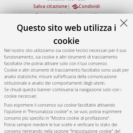
Salva citazione
Condividi
Documenti full-text disponibili:
Documento PDF
Questo sito web utilizza i
Full-text non accessibile
Download (130MB)
|
Contatta l'autore
cookie
Abstract
Nel nostro sito utilizziamo sia cookie tecnici necessari per il suo
funzionamento, sia cookie e altri strumenti di tracciamento
facoltativi che potrai attivare solo con il tuo consenso.
Altri metadati
Cookie e altri strumenti di tracciamento facoltativi sono usati per
analisi statistiche, misure sull'efficacia della comunicazione
Gestione del documento:
istituzionale e analisi dei comportamenti degli utenti.
Se chiudi questo banner continuerai la navigazione solo con i
cookie necessari.
Puoi esprimere il consenso sui cookie facoltativi attivando
Atom
l'opzione in "Personalizza cookie" e, se vuoi, potrai esprimere
Rss 1.0
consensi più specifici in "Mostra cookie di profilazione".
Potrai sempre rivedere le tue scelte e verificare lo stato dei
Rss 2.0
consensi rientrando nella sezione "Impostazione cookie" del