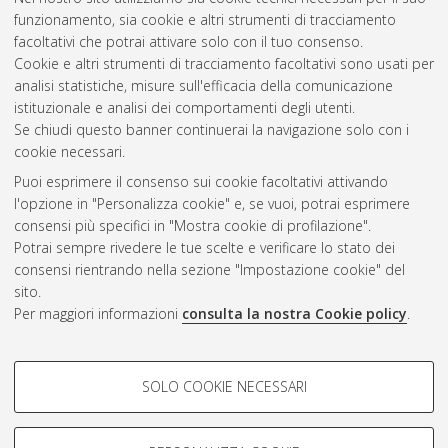
funzionamento, sia cookie e altri strumenti di tracciamento
facoltativi che potrai attivare solo con il tuo consenso.
Cookie e altri strumenti di tracciamento facoltativi sono usati per
analisi statistiche, misure sull'efficacia della comunicazione
Gestione del documento:
istituzionale e analisi dei comportamenti degli utenti.
Se chiudi questo banner continuerai la navigazione solo con i
cookie necessari.
Puoi esprimere il consenso sui cookie facoltativi attivando
Atom
l'opzione in "Personalizza cookie" e, se vuoi, potrai esprimere
Rss 1.0
consensi più specifici in "Mostra cookie di profilazione".
Potrai sempre rivedere le tue scelte e verificare lo stato dei
Rss 2.0
consensi rientrando nella sezione "Impostazione cookie" del
sito.
Per maggiori informazioni
consulta la nostra Cookie policy
.
AMS Laurea
Servizio implementato e gestito da
AlmaDL
Impostazioni Cookie
COOKIE DI PROFILAZIONE -
SOLO COOKIE NECESSARI
Informativa sulla privacy
FACOLTATIVI
Condizioni d’uso del sito
Si tratta di cookie utilizzati per analizzare le caratteristiche della