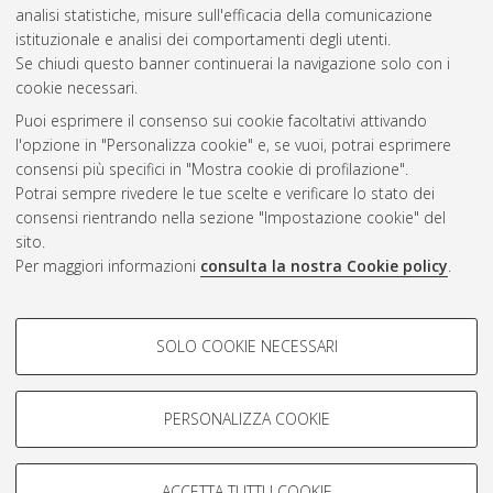
analisi statistiche, misure sull'efficacia della comunicazione
Gestione del documento:
istituzionale e analisi dei comportamenti degli utenti.
Se chiudi questo banner continuerai la navigazione solo con i
cookie necessari.
Puoi esprimere il consenso sui cookie facoltativi attivando
Atom
l'opzione in "Personalizza cookie" e, se vuoi, potrai esprimere
Rss 1.0
consensi più specifici in "Mostra cookie di profilazione".
Potrai sempre rivedere le tue scelte e verificare lo stato dei
Rss 2.0
consensi rientrando nella sezione "Impostazione cookie" del
sito.
Per maggiori informazioni
consulta la nostra Cookie policy
.
AMS Laurea
Servizio implementato e gestito da
AlmaDL
Impostazioni Cookie
COOKIE DI PROFILAZIONE -
SOLO COOKIE NECESSARI
Informativa sulla privacy
FACOLTATIVI
Condizioni d’uso del sito
Si tratta di cookie utilizzati per analizzare le caratteristiche della
navigazione degli utenti, creare profili in base al loro comportamento
PERSONALIZZA COOKIE
sul sito, per analisi di marketing.
Mostra cookie di profilazione
ACCETTA TUTTI I COOKIE