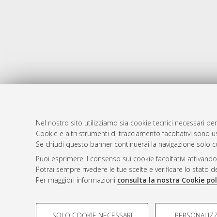
Nel nostro sito utilizziamo sia cookie tecnici necessari per
Cookie e altri strumenti di tracciamento facoltativi sono us
AMS Laure
Atom
Se chiudi questo banner continuerai la navigazione solo c
Servizio i
Rss 1.0
Puoi esprimere il consenso sui cookie facoltativi attivando
Impostazio
Potrai sempre rivedere le tue scelte e verificare lo stato 
Rss 2.0
Informativa
Per maggiori informazioni
consulta la nostra Cookie pol
Condizioni 
COOKIE DI PROFILAZIONE - FACOLTATIVI
SOLO COOKIE NECESSARI
PERSONALIZZ