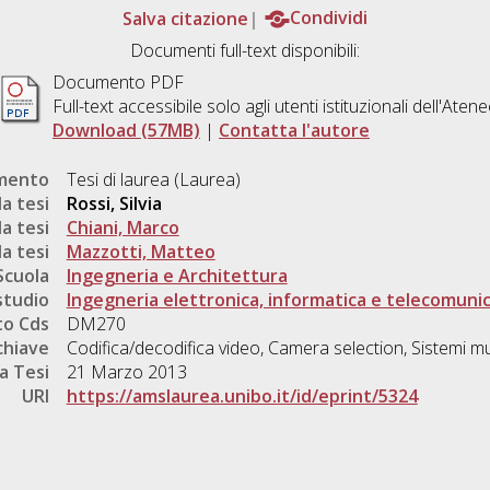
Salva citazione
Condividi
Documenti full-text disponibili:
Documento PDF
Full-text accessibile solo agli utenti istituzionali dell'Aten
Download (57MB)
|
Contatta l'autore
umento
Tesi di laurea (Laurea)
a tesi
Rossi, Silvia
a tesi
Chiani, Marco
a tesi
Mazzotti, Matteo
Scuola
Ingegneria e Architettura
studio
Ingegneria elettronica, informatica e telecomunic
o Cds
DM270
chiave
Codifica/decodifica video, Camera selection, Sistemi m
a Tesi
21 Marzo 2013
URI
https://amslaurea.unibo.it/id/eprint/5324