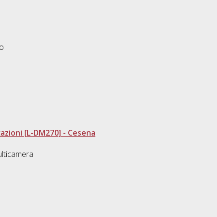
eo
azioni [L-DM270] - Cesena
ulticamera