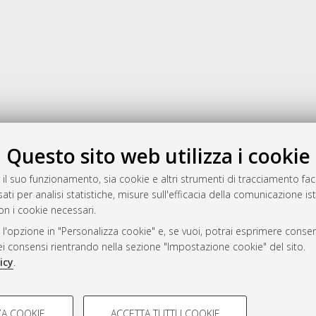
Gestione del documento:
Questo sito web utilizza i cookie
 il suo funzionamento, sia cookie e altri strumenti di tracciamento faco
ati per analisi statistiche, misure sull'efficacia della comunicazione is
a
on i cookie necessari.
mplementato e gestito da
AlmaDL
 l'opzione in "Personalizza cookie" e, se vuoi, potrai esprimere consens
ni Cookie
dei consensi rientrando nella sezione "Impostazione cookie" del sito.
 sulla privacy
icy
.
d’uso del sito
COOKIE TECNICI - NECES
A COOKIE
ACCETTA TUTTI I COOKIE