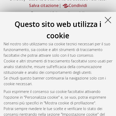
Salva citazione
Condividi
Documenti full-text disponibili:
Documento PDF
Questo sito web utilizza i
Full-text non accessibile fino al 27 Marzo 2100.
Download (145MB)
|
Contatta l'autore
cookie
Abstract
Nel nostro sito utilizziamo sia cookie tecnici necessari per il suo
funzionamento, sia cookie e altri strumenti di tracciamento
facoltativi che potrai attivare solo con il tuo consenso.
Altri metadati
Cookie e altri strumenti di tracciamento facoltativi sono usati per
analisi statistiche, misure sull'efficacia della comunicazione
Gestione del documento:
istituzionale e analisi dei comportamenti degli utenti.
Se chiudi questo banner continuerai la navigazione solo con i
cookie necessari.
Puoi esprimere il consenso sui cookie facoltativi attivando
Atom
l'opzione in "Personalizza cookie" e, se vuoi, potrai esprimere
Rss 1.0
consensi più specifici in "Mostra cookie di profilazione".
Potrai sempre rivedere le tue scelte e verificare lo stato dei
Rss 2.0
consensi rientrando nella sezione "Impostazione cookie" del