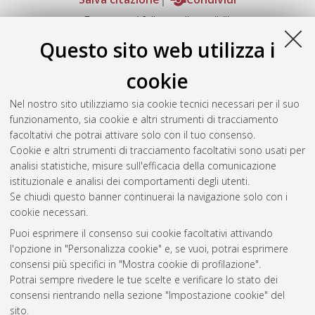
Documenti full-text disponibili:
Documento PDF
Questo sito web utilizza i
Full-text non accessibile
Download (5MB)
|
Contatta l'autore
cookie
Abstract
Nel nostro sito utilizziamo sia cookie tecnici necessari per il suo
funzionamento, sia cookie e altri strumenti di tracciamento
facoltativi che potrai attivare solo con il tuo consenso.
Altri metadati
Cookie e altri strumenti di tracciamento facoltativi sono usati per
analisi statistiche, misure sull'efficacia della comunicazione
Gestione del documento:
istituzionale e analisi dei comportamenti degli utenti.
Se chiudi questo banner continuerai la navigazione solo con i
cookie necessari.
Puoi esprimere il consenso sui cookie facoltativi attivando
Atom
l'opzione in "Personalizza cookie" e, se vuoi, potrai esprimere
Rss 1.0
consensi più specifici in "Mostra cookie di profilazione".
Potrai sempre rivedere le tue scelte e verificare lo stato dei
Rss 2.0
consensi rientrando nella sezione "Impostazione cookie" del
sito.