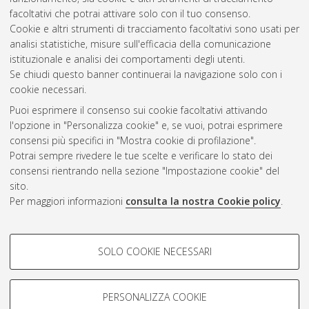
facoltativi che potrai attivare solo con il tuo consenso.
Cookie e altri strumenti di tracciamento facoltativi sono usati per
analisi statistiche, misure sull'efficacia della comunicazione
Gestione del documento:
istituzionale e analisi dei comportamenti degli utenti.
Se chiudi questo banner continuerai la navigazione solo con i
cookie necessari.
Puoi esprimere il consenso sui cookie facoltativi attivando
Atom
l'opzione in "Personalizza cookie" e, se vuoi, potrai esprimere
Rss 1.0
consensi più specifici in "Mostra cookie di profilazione".
Potrai sempre rivedere le tue scelte e verificare lo stato dei
Rss 2.0
consensi rientrando nella sezione "Impostazione cookie" del
sito.
Per maggiori informazioni
consulta la nostra Cookie policy
.
AMS Laurea
Servizio implementato e gestito da
AlmaDL
Impostazioni Cookie
COOKIE DI PROFILAZIONE -
SOLO COOKIE NECESSARI
Informativa sulla privacy
FACOLTATIVI
Condizioni d’uso del sito
Si tratta di cookie utilizzati per analizzare le caratteristiche della
navigazione degli utenti, creare profili in base al loro comportamento
PERSONALIZZA COOKIE
sul sito, per analisi di marketing.