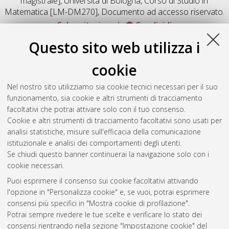
magistrale], Università di Bologna, Corso di Studio in
Matematica [LM-DM270]
, Documento ad accesso riservato.
Salva citazione
Condividi
Documenti full-text disponibili:
Questo sito web utilizza i
Documento PDF
cookie
Full-text non accessibile
Download (2MB)
|
Contatta l'autore
Nel nostro sito utilizziamo sia cookie tecnici necessari per il suo
funzionamento, sia cookie e altri strumenti di tracciamento
facoltativi che potrai attivare solo con il tuo consenso.
Altri metadati
Cookie e altri strumenti di tracciamento facoltativi sono usati per
analisi statistiche, misure sull'efficacia della comunicazione
Gestione del documento:
istituzionale e analisi dei comportamenti degli utenti.
Se chiudi questo banner continuerai la navigazione solo con i
cookie necessari.
Puoi esprimere il consenso sui cookie facoltativi attivando
Atom
l'opzione in "Personalizza cookie" e, se vuoi, potrai esprimere
Rss 1.0
consensi più specifici in "Mostra cookie di profilazione".
Potrai sempre rivedere le tue scelte e verificare lo stato dei
Rss 2.0
consensi rientrando nella sezione "Impostazione cookie" del