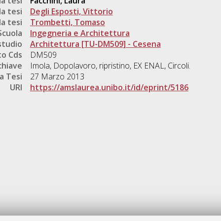
a tesi
Facchini, Laura
a tesi
Degli Esposti, Vittorio
a tesi
Trombetti, Tomaso
Scuola
Ingegneria e Architettura
studio
Architettura [TU-DM509] - Cesena
o Cds
DM509
chiave
Imola, Dopolavoro, ripristino, EX ENAL, Circoli.
a Tesi
27 Marzo 2013
URI
https://amslaurea.unibo.it/id/eprint/5186