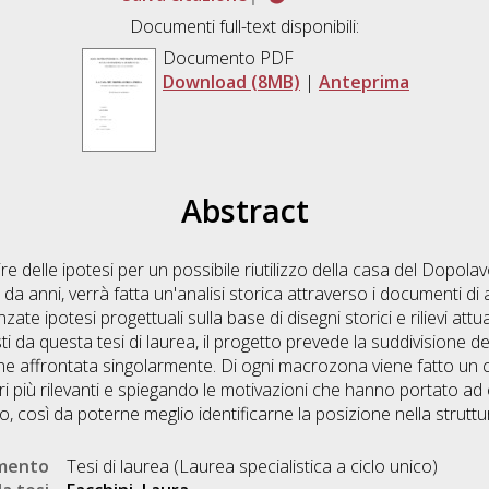
Documenti full-text disponibili:
Documento PDF
Download (8MB)
|
Anteprima
Abstract
re delle ipotesi per un possibile riutilizzo della casa del Dopolavo
a anni, verrà fatta un'analisi storica attraverso i documenti di ar
zate ipotesi progettuali sulla base di disegni storici e rilievi attu
isti da questa tesi di laurea, il progetto prevede la suddivisione 
iene affrontata singolarmente. Di ogni macrozona viene fatto un c
ri più rilevanti e spiegando le motivazioni che hanno portato ad ev
 così da poterne meglio identificarne la posizione nella struttura
umento
Tesi di laurea (Laurea specialistica a ciclo unico)