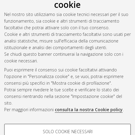
cookie
Nel nostro sito utilizziamo sia cookie tecnici necessari per il suo
funzionamento, sia cookie e altri strumenti di tracciamento
facoltativi che potrai attivare solo con il tuo consenso.
Cookie e altri strumenti di tracciamento facoltativi sono usati per
analisi statistiche, misure sull'efficacia della comunicazione
Gestione del documento:
istituzionale e analisi dei comportamenti degli utenti.
Se chiudi questo banner continuerai la navigazione solo con i
cookie necessari.
Puoi esprimere il consenso sui cookie facoltativi attivando
Atom
l'opzione in "Personalizza cookie" e, se vuoi, potrai esprimere
Rss 1.0
consensi più specifici in "Mostra cookie di profilazione".
Potrai sempre rivedere le tue scelte e verificare lo stato dei
Rss 2.0
consensi rientrando nella sezione "Impostazione cookie" del
sito.
Per maggiori informazioni
consulta la nostra Cookie policy
.
AMS Laurea
Servizio implementato e gestito da
AlmaDL
Impostazioni Cookie
COOKIE DI PROFILAZIONE -
SOLO COOKIE NECESSARI
Informativa sulla privacy
FACOLTATIVI