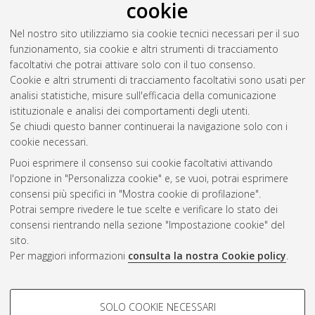
cookie
Nel nostro sito utilizziamo sia cookie tecnici necessari per il suo
funzionamento, sia cookie e altri strumenti di tracciamento
facoltativi che potrai attivare solo con il tuo consenso.
Cookie e altri strumenti di tracciamento facoltativi sono usati per
analisi statistiche, misure sull'efficacia della comunicazione
Gestione del documento:
istituzionale e analisi dei comportamenti degli utenti.
Se chiudi questo banner continuerai la navigazione solo con i
cookie necessari.
Puoi esprimere il consenso sui cookie facoltativi attivando
Atom
l'opzione in "Personalizza cookie" e, se vuoi, potrai esprimere
Rss 1.0
consensi più specifici in "Mostra cookie di profilazione".
Potrai sempre rivedere le tue scelte e verificare lo stato dei
Rss 2.0
consensi rientrando nella sezione "Impostazione cookie" del
sito.
Per maggiori informazioni
consulta la nostra Cookie policy
.
AMS Laurea
Servizio implementato e gestito da
AlmaDL
Impostazioni Cookie
COOKIE DI PROFILAZIONE -
SOLO COOKIE NECESSARI
Informativa sulla privacy
FACOLTATIVI