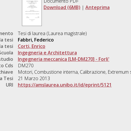
Documento PDF
Download (6MB)
|
Anteprima
umento
Tesi di laurea (Laurea magistrale)
a tesi
Fabbri, Federico
a tesi
Corti, Enrico
Scuola
Ingegneria e Architettura
studio
Ingegneria meccanica [LM-DM270] - Forli'
o Cds
DM270
chiave
Motori, Combustione interna, Calibrazione, Extremum 
a Tesi
21 Marzo 2013
URI
https://amslaurea.unibo.it/id/eprint/5121