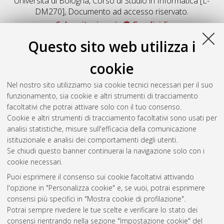
Università di Bologna, Corso di Studio in
Informatica [L-
DM270]
, Documento ad accesso riservato.
Salva citazione
Condividi
Documenti full-text disponibili:
Questo sito web utilizza i
Documento PDF
cookie
Full-text non accessibile
Download (6MB)
|
Contatta l'autore
Nel nostro sito utilizziamo sia cookie tecnici necessari per il suo
funzionamento, sia cookie e altri strumenti di tracciamento
facoltativi che potrai attivare solo con il tuo consenso.
Altri metadati
Cookie e altri strumenti di tracciamento facoltativi sono usati per
analisi statistiche, misure sull'efficacia della comunicazione
Gestione del documento:
istituzionale e analisi dei comportamenti degli utenti.
Se chiudi questo banner continuerai la navigazione solo con i
cookie necessari.
Puoi esprimere il consenso sui cookie facoltativi attivando
Atom
l'opzione in "Personalizza cookie" e, se vuoi, potrai esprimere
Rss 1.0
consensi più specifici in "Mostra cookie di profilazione".
Potrai sempre rivedere le tue scelte e verificare lo stato dei
Rss 2.0
consensi rientrando nella sezione "Impostazione cookie" del