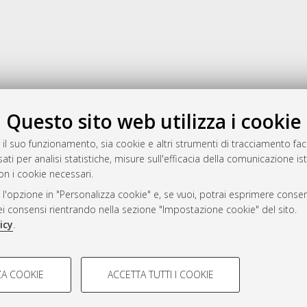
Gestione del documento:
Questo sito web utilizza i cookie
 il suo funzionamento, sia cookie e altri strumenti di tracciamento faco
ati per analisi statistiche, misure sull'efficacia della comunicazione is
a
on i cookie necessari.
mplementato e gestito da
AlmaDL
 l'opzione in "Personalizza cookie" e, se vuoi, potrai esprimere consens
ni Cookie
dei consensi rientrando nella sezione "Impostazione cookie" del sito.
 sulla privacy
icy
.
d’uso del sito
COOKIE TECNICI - NECES
A COOKIE
ACCETTA TUTTI I COOKIE
lla navigazione degli utenti, creare
Si tratta di cookie tecnici utilizzati
i Bologna, 2007-2026.
eting.
salvare le preferenze di navigazion