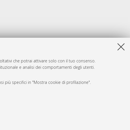
ltativi che potrai attivare solo con il tuo consenso.
tituzionale e analisi dei comportamenti degli utenti.
i più specifici in "Mostra cookie di profilazione".
SARI
, a titolo esemplificativo, per il corretto funzionamento del sito,
e, per il bilanciamento del carico, ottimizzare le prestazioni