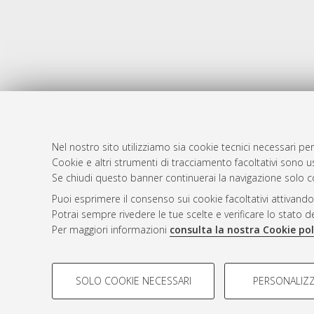
Nel nostro sito utilizziamo sia cookie tecnici necessari per
Cookie e altri strumenti di tracciamento facoltativi sono us
AMS Laure
Atom
Se chiudi questo banner continuerai la navigazione solo c
Servizio i
Rss 1.0
Puoi esprimere il consenso sui cookie facoltativi attivando
Impostazio
Potrai sempre rivedere le tue scelte e verificare lo stato 
Rss 2.0
Informativa
Per maggiori informazioni
consulta la nostra Cookie pol
Condizioni 
COOKIE DI PROFILAZIONE - FACOLTATIVI
SOLO COOKIE NECESSARI
PERSONALIZZ
Si tratta di cookie utilizzati per analizzare le caratteristiche de
© ALMA MATER STUDIORUM - Università d
profili in base al loro comportamento sul sito, per analisi di mark