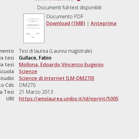
Documenti full-text disponibili:
Documento PDF
Download (1MB)
|
Anteprima
umento
Tesi di laurea (Laurea magistrale)
a tesi
Gullace, Fabio
a tesi
Mollona, Edoardo Vincenzo Eugenio
Scuola
Scienze
studio
Scienze di internet [LM-DM270]
o Cds
DM270
a Tesi
21 Marzo 2013
URI
https://amslaurea.unibo.it/id/eprint/5005