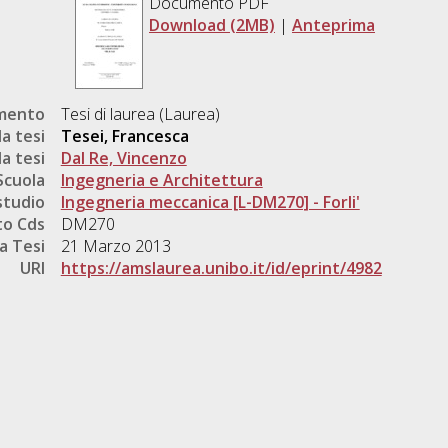
Documento PDF
Download (2MB)
|
Anteprima
umento
Tesi di laurea (Laurea)
a tesi
Tesei, Francesca
a tesi
Dal Re, Vincenzo
Scuola
Ingegneria e Architettura
studio
Ingegneria meccanica [L-DM270] - Forli'
o Cds
DM270
a Tesi
21 Marzo 2013
URI
https://amslaurea.unibo.it/id/eprint/4982