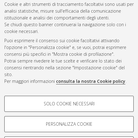
Cookie e altri strumenti di tracciamento facoltativi sono usati per
analisi statistiche, misure sull'efficacia della comunicazione
Gestione del documento:
istituzionale e analisi dei comportamenti degli utenti.
Se chiudi questo banner continuerai la navigazione solo con i
cookie necessari.
Puoi esprimere il consenso sui cookie facoltativi attivando
Atom
l'opzione in "Personalizza cookie" e, se vuoi, potrai esprimere
Rss 1.0
consensi più specifici in "Mostra cookie di profilazione".
Potrai sempre rivedere le tue scelte e verificare lo stato dei
Rss 2.0
consensi rientrando nella sezione "Impostazione cookie" del
sito.
Per maggiori informazioni
consulta la nostra Cookie policy
.
AMS Laurea
Servizio implementato e gestito da
AlmaDL
Impostazioni Cookie
COOKIE DI PROFILAZIONE -
SOLO COOKIE NECESSARI
Informativa sulla privacy
FACOLTATIVI
Condizioni d’uso del sito
Si tratta di cookie utilizzati per analizzare le caratteristiche della
navigazione degli utenti, creare profili in base al loro comportamento
PERSONALIZZA COOKIE
sul sito, per analisi di marketing.
Mostra cookie di profilazione