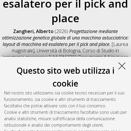
esalatero per il pick and
place
Zangheri, Alberto
(2026)
Progettazione mediante
ottimizzazione genetica globale di una macchina astucciatrice:
layout di macchina ed esalatero per il pick and place.
[Laurea
magistrale], Università di Bologna, Corso di Studio in
Ingegneria meccanica [LM-DM270]
, Documento full-text non
disponibile
Questo sito web utilizza i
Salva citazione
Condividi
Il full-text non è disponibile per scelta dell'autore. (
Contatta
cookie
l'autore
)
Abstract
Nel nostro sito utilizziamo sia cookie tecnici necessari per il suo
funzionamento, sia cookie e altri strumenti di tracciamento
facoltativi che potrai attivare solo con il tuo consenso.
Altri metadati
Cookie e altri strumenti di tracciamento facoltativi sono usati per
analisi statistiche, misure sull'efficacia della comunicazione
Gestione del documento:
istituzionale e analisi dei comportamenti degli utenti.