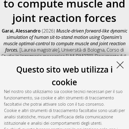
to compute muscle and
joint reaction forces
Garai, Alessandro
(2026)
Muscle-driven forward-like dynamic
simulation of human sit-to-stand motion using Opensim's
muscle optimal-control to compute muscle and joint reaction
forces.
[Laurea magistrale], Università di Bologna, Corso di
Studio in
Ingegneria meccanica [LM-DM270]
, Documento full-
text non disponibile
Questo sito web utilizza i
Salva citazione
Condividi
Il full-text non è disponibile per scelta dell'autore. (
Contatta
cookie
l'autore
)
Abstract
Nel nostro sito utilizziamo sia cookie tecnici necessari per il suo
funzionamento, sia cookie e altri strumenti di tracciamento
facoltativi che potrai attivare solo con il tuo consenso.
Altri metadati
Cookie e altri strumenti di tracciamento facoltativi sono usati per
analisi statistiche, misure sull'efficacia della comunicazione
Gestione del documento:
istituzionale e analisi dei comportamenti degli utenti.