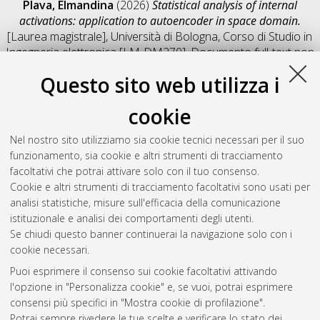
Plava, Elmandina
(2026)
Statistical analysis of internal
activations: application to autoencoder in space domain.
[Laurea magistrale], Università di Bologna, Corso di Studio in
Ingegneria elettronica [LM-DM270]
, Documento full-text non
disponibile
Questo sito web utilizza i
Salva citazione
Condividi
Il full-text non è disponibile per scelta dell'autore. (
Contatta
cookie
l'autore
)
Abstract
Nel nostro sito utilizziamo sia cookie tecnici necessari per il suo
funzionamento, sia cookie e altri strumenti di tracciamento
facoltativi che potrai attivare solo con il tuo consenso.
Altri metadati
Cookie e altri strumenti di tracciamento facoltativi sono usati per
analisi statistiche, misure sull'efficacia della comunicazione
Gestione del documento:
istituzionale e analisi dei comportamenti degli utenti.
Se chiudi questo banner continuerai la navigazione solo con i
cookie necessari.
Puoi esprimere il consenso sui cookie facoltativi attivando
Atom
l'opzione in "Personalizza cookie" e, se vuoi, potrai esprimere
Rss 1.0
consensi più specifici in "Mostra cookie di profilazione".
Potrai sempre rivedere le tue scelte e verificare lo stato dei