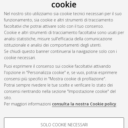
cookie
Nel nostro sito utilizziamo sia cookie tecnici necessari per il suo
funzionamento, sia cookie e altri strumenti di tracciamento
facoltativi che potrai attivare solo con il tuo consenso.
Cookie e altri strumenti di tracciamento facoltativi sono usati per
analisi statistiche, misure sull'efficacia della comunicazione
Gestione del documento:
istituzionale e analisi dei comportamenti degli utenti.
Se chiudi questo banner continuerai la navigazione solo con i
cookie necessari.
Puoi esprimere il consenso sui cookie facoltativi attivando
Atom
l'opzione in "Personalizza cookie" e, se vuoi, potrai esprimere
Rss 1.0
consensi più specifici in "Mostra cookie di profilazione".
Potrai sempre rivedere le tue scelte e verificare lo stato dei
Rss 2.0
consensi rientrando nella sezione "Impostazione cookie" del
sito.
Per maggiori informazioni
consulta la nostra Cookie policy
.
AMS Laurea
Servizio implementato e gestito da
AlmaDL
Impostazioni Cookie
COOKIE DI PROFILAZIONE -
SOLO COOKIE NECESSARI
Informativa sulla privacy
FACOLTATIVI