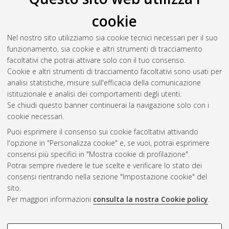
Il full-text non è disponibile per scelta dell'autore. (
Contatta
cookie
l'autore
)
Abstract
Nel nostro sito utilizziamo sia cookie tecnici necessari per il suo
funzionamento, sia cookie e altri strumenti di tracciamento
facoltativi che potrai attivare solo con il tuo consenso.
Altri metadati
Cookie e altri strumenti di tracciamento facoltativi sono usati per
analisi statistiche, misure sull'efficacia della comunicazione
Gestione del documento:
istituzionale e analisi dei comportamenti degli utenti.
Se chiudi questo banner continuerai la navigazione solo con i
cookie necessari.
Puoi esprimere il consenso sui cookie facoltativi attivando
Atom
l'opzione in "Personalizza cookie" e, se vuoi, potrai esprimere
Rss 1.0
consensi più specifici in "Mostra cookie di profilazione".
Potrai sempre rivedere le tue scelte e verificare lo stato dei
Rss 2.0
consensi rientrando nella sezione "Impostazione cookie" del
sito.
Per maggiori informazioni
consulta la nostra Cookie policy
.
AMS Laurea
Servizio implementato e gestito da
AlmaDL
Impostazioni Cookie
COOKIE DI PROFILAZIONE -