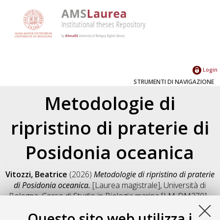
Login
STRUMENTI DI NAVIGAZIONE
Metodologie di
ripristino di praterie di
Posidonia oceanica
Vitozzi, Beatrice
(2026)
Metodologie di ripristino di praterie
di Posidonia oceanica.
[Laurea magistrale], Università di
Bologna, Corso di Studio in
Biologia marina [LM-DM270] -
Ravenna
, Documento full-text non disponibile
Questo sito web utilizza i
Salva citazione
Condividi