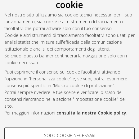
cookie
Nel nostro sito utilizziamo sia cookie tecnici necessari per il suo
funzionamento, sia cookie e altri strumenti di tracciamento
facoltativi che potrai attivare solo con il tuo consenso.
Cookie e altri strumenti di tracciamento facoltativi sono usati per
analisi statistiche, misure sull'efficacia della comunicazione
Gestione del documento:
istituzionale e analisi dei comportamenti degli utenti.
Se chiudi questo banner continuerai la navigazione solo con i
cookie necessari.
Puoi esprimere il consenso sui cookie facoltativi attivando
Atom
l'opzione in "Personalizza cookie" e, se vuoi, potrai esprimere
Rss 1.0
consensi più specifici in "Mostra cookie di profilazione".
Potrai sempre rivedere le tue scelte e verificare lo stato dei
Rss 2.0
consensi rientrando nella sezione "Impostazione cookie" del
sito.
Per maggiori informazioni
consulta la nostra Cookie policy
.
AMS Laurea
Servizio implementato e gestito da
AlmaDL
Impostazioni Cookie
COOKIE DI PROFILAZIONE -
SOLO COOKIE NECESSARI
Informativa sulla privacy
FACOLTATIVI