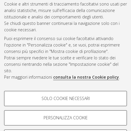
Cookie e altri strumenti di tracciamento facoltativi sono usati per
analisi statistiche, misure sull'efficacia della comunicazione
Gestione del documento:
istituzionale e analisi dei comportamenti degli utenti.
Se chiudi questo banner continuerai la navigazione solo con i
cookie necessari.
Puoi esprimere il consenso sui cookie facoltativi attivando
Atom
l'opzione in "Personalizza cookie" e, se vuoi, potrai esprimere
Rss 1.0
consensi più specifici in "Mostra cookie di profilazione".
Potrai sempre rivedere le tue scelte e verificare lo stato dei
Rss 2.0
consensi rientrando nella sezione "Impostazione cookie" del
sito.
Per maggiori informazioni
consulta la nostra Cookie policy
.
AMS Laurea
Servizio implementato e gestito da
AlmaDL
Impostazioni Cookie
COOKIE DI PROFILAZIONE -
SOLO COOKIE NECESSARI
Informativa sulla privacy
FACOLTATIVI
Condizioni d’uso del sito
Si tratta di cookie utilizzati per analizzare le caratteristiche della
navigazione degli utenti, creare profili in base al loro comportamento
PERSONALIZZA COOKIE
sul sito, per analisi di marketing.
Mostra cookie di profilazione