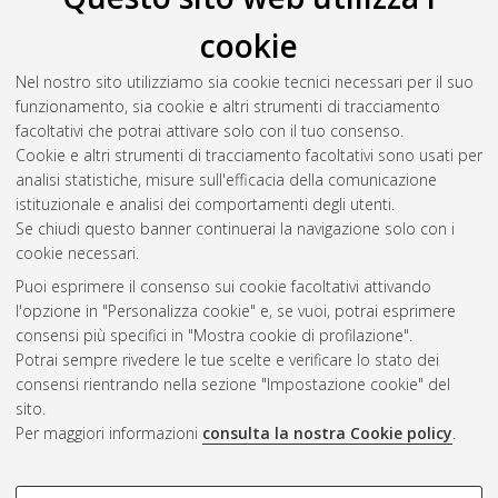
Il full-text non è disponibile per scelta dell'autore. (
Contatta
cookie
l'autore
)
Abstract
Nel nostro sito utilizziamo sia cookie tecnici necessari per il suo
funzionamento, sia cookie e altri strumenti di tracciamento
facoltativi che potrai attivare solo con il tuo consenso.
Altri metadati
Cookie e altri strumenti di tracciamento facoltativi sono usati per
analisi statistiche, misure sull'efficacia della comunicazione
Gestione del documento:
istituzionale e analisi dei comportamenti degli utenti.
Se chiudi questo banner continuerai la navigazione solo con i
cookie necessari.
Puoi esprimere il consenso sui cookie facoltativi attivando
Atom
l'opzione in "Personalizza cookie" e, se vuoi, potrai esprimere
Rss 1.0
consensi più specifici in "Mostra cookie di profilazione".
Potrai sempre rivedere le tue scelte e verificare lo stato dei
Rss 2.0
consensi rientrando nella sezione "Impostazione cookie" del
sito.
Per maggiori informazioni
consulta la nostra Cookie policy
.
AMS Laurea
Servizio implementato e gestito da
AlmaDL
Impostazioni Cookie
COOKIE DI PROFILAZIONE -