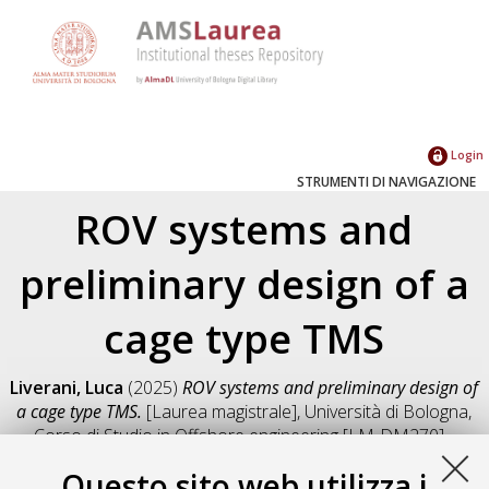
Login
STRUMENTI DI NAVIGAZIONE
ROV systems and
preliminary design of a
cage type TMS
Liverani, Luca
(2025)
ROV systems and preliminary design of
a cage type TMS.
[Laurea magistrale], Università di Bologna,
Corso di Studio in
Offshore engineering [LM-DM270] -
Ravenna
, Documento full-text non disponibile
Questo sito web utilizza i
Salva citazione
Condividi