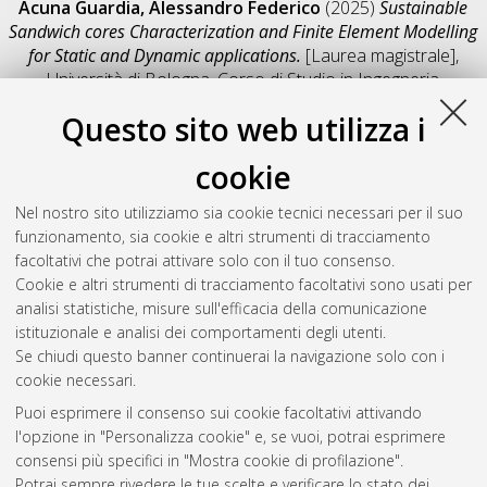
Acuna Guardia, Alessandro Federico
(2025)
Sustainable
Sandwich cores Characterization and Finite Element Modelling
for Static and Dynamic applications.
[Laurea magistrale],
Università di Bologna, Corso di Studio in
Ingegneria
meccanica [LM-DM270]
, Documento full-text non disponibile
Questo sito web utilizza i
Salva citazione
Condividi
Il full-text non è disponibile per scelta dell'autore. (
Contatta
cookie
l'autore
)
Abstract
Nel nostro sito utilizziamo sia cookie tecnici necessari per il suo
funzionamento, sia cookie e altri strumenti di tracciamento
facoltativi che potrai attivare solo con il tuo consenso.
Altri metadati
Cookie e altri strumenti di tracciamento facoltativi sono usati per
analisi statistiche, misure sull'efficacia della comunicazione
Gestione del documento:
istituzionale e analisi dei comportamenti degli utenti.
Se chiudi questo banner continuerai la navigazione solo con i
cookie necessari.
Puoi esprimere il consenso sui cookie facoltativi attivando
Atom
l'opzione in "Personalizza cookie" e, se vuoi, potrai esprimere
Rss 1.0
consensi più specifici in "Mostra cookie di profilazione".
Potrai sempre rivedere le tue scelte e verificare lo stato dei