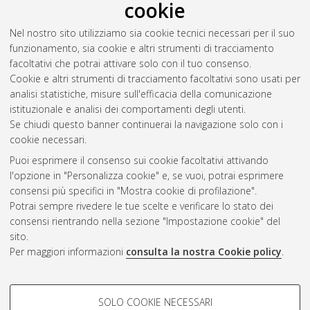
cookie
Nel nostro sito utilizziamo sia cookie tecnici necessari per il suo
funzionamento, sia cookie e altri strumenti di tracciamento
facoltativi che potrai attivare solo con il tuo consenso.
Cookie e altri strumenti di tracciamento facoltativi sono usati per
analisi statistiche, misure sull'efficacia della comunicazione
Gestione del documento:
istituzionale e analisi dei comportamenti degli utenti.
Se chiudi questo banner continuerai la navigazione solo con i
cookie necessari.
Puoi esprimere il consenso sui cookie facoltativi attivando
Atom
l'opzione in "Personalizza cookie" e, se vuoi, potrai esprimere
Rss 1.0
consensi più specifici in "Mostra cookie di profilazione".
Potrai sempre rivedere le tue scelte e verificare lo stato dei
Rss 2.0
consensi rientrando nella sezione "Impostazione cookie" del
sito.
Per maggiori informazioni
consulta la nostra Cookie policy
.
AMS Laurea
Servizio implementato e gestito da
AlmaDL
Impostazioni Cookie
COOKIE DI PROFILAZIONE -
SOLO COOKIE NECESSARI
Informativa sulla privacy
FACOLTATIVI