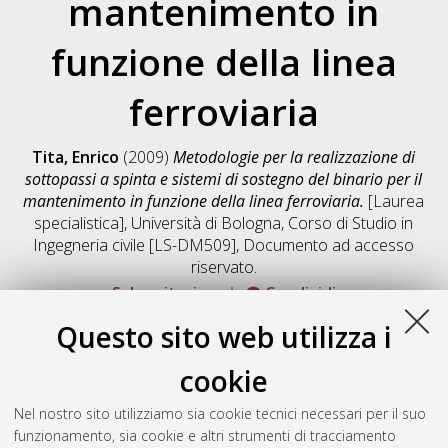
mantenimento in
funzione della linea
ferroviaria
Tita, Enrico
(2009)
Metodologie per la realizzazione di
sottopassi a spinta e sistemi di sostegno del binario per il
mantenimento in funzione della linea ferroviaria.
[Laurea
specialistica], Università di Bologna, Corso di Studio in
Ingegneria civile [LS-DM509]
, Documento ad accesso
riservato.
Salva citazione
Condividi
Documenti full-text disponibili:
Questo sito web utilizza i
Documento PDF
cookie
Full-text non accessibile
Download (3MB)
|
Contatta l'autore
Nel nostro sito utilizziamo sia cookie tecnici necessari per il suo
funzionamento, sia cookie e altri strumenti di tracciamento