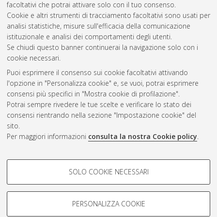
facoltativi che potrai attivare solo con il tuo consenso.
Altri metadati
Cookie e altri strumenti di tracciamento facoltativi sono usati per
analisi statistiche, misure sull'efficacia della comunicazione
Gestione del documento:
istituzionale e analisi dei comportamenti degli utenti.
Se chiudi questo banner continuerai la navigazione solo con i
cookie necessari.
Puoi esprimere il consenso sui cookie facoltativi attivando
Atom
l'opzione in "Personalizza cookie" e, se vuoi, potrai esprimere
Rss 1.0
consensi più specifici in "Mostra cookie di profilazione".
Potrai sempre rivedere le tue scelte e verificare lo stato dei
Rss 2.0
consensi rientrando nella sezione "Impostazione cookie" del
sito.
Per maggiori informazioni
consulta la nostra Cookie policy
.
AMS Laurea
Servizio implementato e gestito da
AlmaDL
Impostazioni Cookie
COOKIE DI PROFILAZIONE -
SOLO COOKIE NECESSARI
Informativa sulla privacy
FACOLTATIVI
Condizioni d’uso del sito
Si tratta di cookie utilizzati per analizzare le caratteristiche della
navigazione degli utenti, creare profili in base al loro comportamento
PERSONALIZZA COOKIE
sul sito, per analisi di marketing.