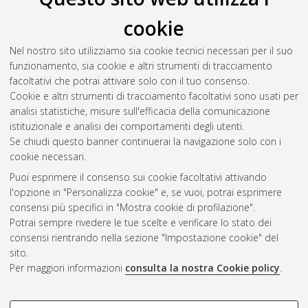
Il full-text non è disponibile per scelta dell'autore. (
Contatta
cookie
l'autore
)
Abstract
Nel nostro sito utilizziamo sia cookie tecnici necessari per il suo
funzionamento, sia cookie e altri strumenti di tracciamento
facoltativi che potrai attivare solo con il tuo consenso.
Altri metadati
Cookie e altri strumenti di tracciamento facoltativi sono usati per
analisi statistiche, misure sull'efficacia della comunicazione
Gestione del documento:
istituzionale e analisi dei comportamenti degli utenti.
Se chiudi questo banner continuerai la navigazione solo con i
cookie necessari.
Puoi esprimere il consenso sui cookie facoltativi attivando
Atom
l'opzione in "Personalizza cookie" e, se vuoi, potrai esprimere
Rss 1.0
consensi più specifici in "Mostra cookie di profilazione".
Potrai sempre rivedere le tue scelte e verificare lo stato dei
Rss 2.0
consensi rientrando nella sezione "Impostazione cookie" del
sito.
Per maggiori informazioni
consulta la nostra Cookie policy
.
AMS Laurea
Servizio implementato e gestito da
AlmaDL
Impostazioni Cookie
COOKIE DI PROFILAZIONE -