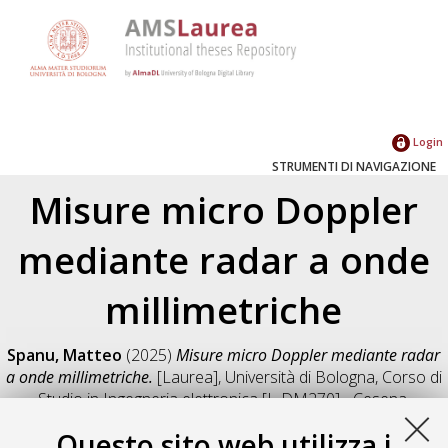
Login
STRUMENTI DI NAVIGAZIONE
Misure micro Doppler
mediante radar a onde
millimetriche
Spanu, Matteo
(2025)
Misure micro Doppler mediante radar
a onde millimetriche.
[Laurea], Università di Bologna, Corso di
Studio in
Ingegneria elettronica [L-DM270] - Cesena
,
Documento full-text non disponibile
Questo sito web utilizza i
Salva citazione
Condividi