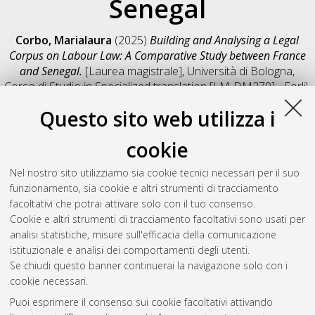
Senegal
Corbo, Marialaura
(2025)
Building and Analysing a Legal
Corpus on Labour Law: A Comparative Study between France
and Senegal.
[Laurea magistrale], Università di Bologna,
Corso di Studio in
Specialized translation [LM-DM270] - Forli'
,
Documento full-text non disponibile
Questo sito web utilizza i
Salva citazione
Condividi
Il full-text non è disponibile per scelta dell'autore. (
Contatta
cookie
l'autore
)
Abstract
Nel nostro sito utilizziamo sia cookie tecnici necessari per il suo
funzionamento, sia cookie e altri strumenti di tracciamento
facoltativi che potrai attivare solo con il tuo consenso.
Altri metadati
Cookie e altri strumenti di tracciamento facoltativi sono usati per
analisi statistiche, misure sull'efficacia della comunicazione
Gestione del documento:
istituzionale e analisi dei comportamenti degli utenti.
Se chiudi questo banner continuerai la navigazione solo con i
cookie necessari.
Puoi esprimere il consenso sui cookie facoltativi attivando
Atom