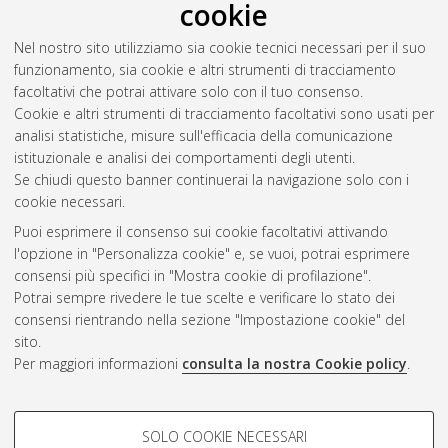
cookie
Nel nostro sito utilizziamo sia cookie tecnici necessari per il suo
funzionamento, sia cookie e altri strumenti di tracciamento
facoltativi che potrai attivare solo con il tuo consenso.
Cookie e altri strumenti di tracciamento facoltativi sono usati per
analisi statistiche, misure sull'efficacia della comunicazione
Gestione del documento:
istituzionale e analisi dei comportamenti degli utenti.
Se chiudi questo banner continuerai la navigazione solo con i
cookie necessari.
Puoi esprimere il consenso sui cookie facoltativi attivando
Atom
l'opzione in "Personalizza cookie" e, se vuoi, potrai esprimere
Rss 1.0
consensi più specifici in "Mostra cookie di profilazione".
Potrai sempre rivedere le tue scelte e verificare lo stato dei
Rss 2.0
consensi rientrando nella sezione "Impostazione cookie" del
sito.
Per maggiori informazioni
consulta la nostra Cookie policy
.
AMS Laurea
Servizio implementato e gestito da
AlmaDL
Impostazioni Cookie
COOKIE DI PROFILAZIONE -
SOLO COOKIE NECESSARI
Informativa sulla privacy
FACOLTATIVI