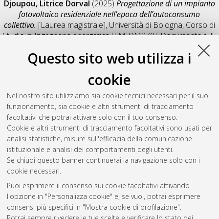
Djoupou, Litrice Dorval
(2025)
Progettazione di un impianto
fotovoltaico residenziale nell’epoca dell’autoconsumo
collettivo.
[Laurea magistrale], Università di Bologna, Corso di
Studio in
Ingegneria energetica [LM-DM270]
, Documento full-
text non disponibile
Questo sito web utilizza i
Salva citazione
Condividi
Il full-text non è disponibile per scelta dell'autore. (
Contatta
cookie
l'autore
)
Abstract
Nel nostro sito utilizziamo sia cookie tecnici necessari per il suo
funzionamento, sia cookie e altri strumenti di tracciamento
facoltativi che potrai attivare solo con il tuo consenso.
Altri metadati
Cookie e altri strumenti di tracciamento facoltativi sono usati per
analisi statistiche, misure sull'efficacia della comunicazione
Gestione del documento:
istituzionale e analisi dei comportamenti degli utenti.
Se chiudi questo banner continuerai la navigazione solo con i
cookie necessari.
Puoi esprimere il consenso sui cookie facoltativi attivando
Atom
l'opzione in "Personalizza cookie" e, se vuoi, potrai esprimere
Rss 1.0
consensi più specifici in "Mostra cookie di profilazione".
Potrai sempre rivedere le tue scelte e verificare lo stato dei