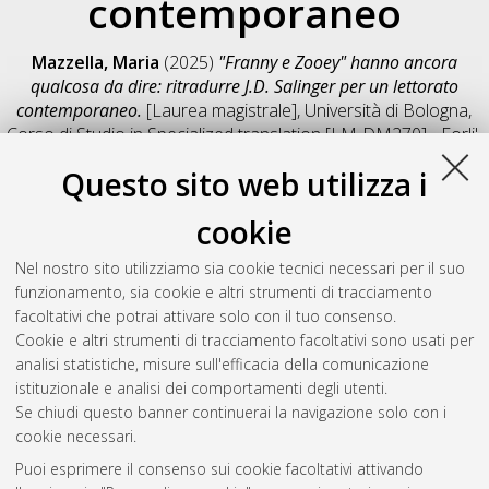
contemporaneo
Mazzella, Maria
(2025)
"Franny e Zooey" hanno ancora
qualcosa da dire: ritradurre J.D. Salinger per un lettorato
contemporaneo.
[Laurea magistrale], Università di Bologna,
Corso di Studio in
Specialized translation [LM-DM270] - Forli'
,
Documento full-text non disponibile
Questo sito web utilizza i
Salva citazione
Condividi
Il full-text non è disponibile per scelta dell'autore. (
Contatta
cookie
l'autore
)
Abstract
Nel nostro sito utilizziamo sia cookie tecnici necessari per il suo
funzionamento, sia cookie e altri strumenti di tracciamento
facoltativi che potrai attivare solo con il tuo consenso.
Altri metadati
Cookie e altri strumenti di tracciamento facoltativi sono usati per
analisi statistiche, misure sull'efficacia della comunicazione
Gestione del documento:
istituzionale e analisi dei comportamenti degli utenti.
Se chiudi questo banner continuerai la navigazione solo con i
cookie necessari.
Puoi esprimere il consenso sui cookie facoltativi attivando
Atom