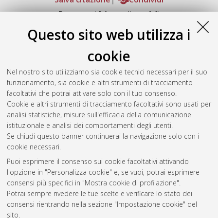
Documenti full-text disponibili:
Documento PDF
Questo sito web utilizza i
Full-text non accessibile
Download (4MB)
|
Contatta l'autore
cookie
Abstract
Nel nostro sito utilizziamo sia cookie tecnici necessari per il suo
funzionamento, sia cookie e altri strumenti di tracciamento
facoltativi che potrai attivare solo con il tuo consenso.
Altri metadati
Cookie e altri strumenti di tracciamento facoltativi sono usati per
analisi statistiche, misure sull'efficacia della comunicazione
Gestione del documento:
istituzionale e analisi dei comportamenti degli utenti.
Se chiudi questo banner continuerai la navigazione solo con i
cookie necessari.
Puoi esprimere il consenso sui cookie facoltativi attivando
Atom
l'opzione in "Personalizza cookie" e, se vuoi, potrai esprimere
Rss 1.0
consensi più specifici in "Mostra cookie di profilazione".
Potrai sempre rivedere le tue scelte e verificare lo stato dei
Rss 2.0
consensi rientrando nella sezione "Impostazione cookie" del
sito.