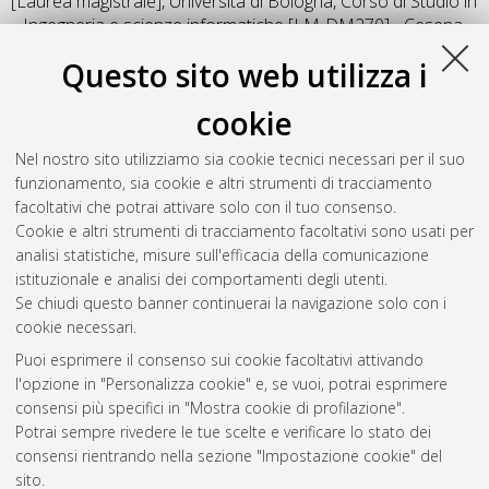
[Laurea magistrale], Università di Bologna, Corso di Studio in
Ingegneria e scienze informatiche [LM-DM270] - Cesena
,
Documento full-text non disponibile
Questo sito web utilizza i
Salva citazione
Condividi
Il full-text non è disponibile per scelta dell'autore. (
Contatta
cookie
l'autore
)
Abstract
Nel nostro sito utilizziamo sia cookie tecnici necessari per il suo
funzionamento, sia cookie e altri strumenti di tracciamento
facoltativi che potrai attivare solo con il tuo consenso.
Altri metadati
Cookie e altri strumenti di tracciamento facoltativi sono usati per
analisi statistiche, misure sull'efficacia della comunicazione
Gestione del documento:
istituzionale e analisi dei comportamenti degli utenti.
Se chiudi questo banner continuerai la navigazione solo con i
cookie necessari.
Puoi esprimere il consenso sui cookie facoltativi attivando
Atom
l'opzione in "Personalizza cookie" e, se vuoi, potrai esprimere
Rss 1.0
consensi più specifici in "Mostra cookie di profilazione".
Potrai sempre rivedere le tue scelte e verificare lo stato dei
Rss 2.0
consensi rientrando nella sezione "Impostazione cookie" del
sito.